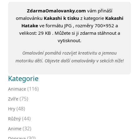
ZdarmaOmalovanky.com
vám přináší
omalovánku
Kakashi k tisku
z kategorie
Kakashi
Hatake
ve formátu JPG , rozměry 700×952 a
velikost: 29 KB . Můžete si ji zdarma stáhnout a
vytisknout.
Omalování pomáhá rozvíjet kreativitu a jemnou
motoriku dětí. Objevte další omalovánky v sekcích níže!
Kategorie
(116)
Animace
(75)
Zvíře
(48)
Hry
(44)
Růžný
(32)
Anime
(30)
Doprava