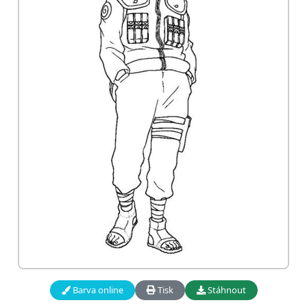
Barva online
Tisk
Stáhnout