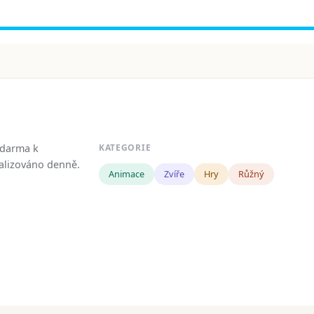
zdarma k
KATEGORIE
tualizováno denně.
Animace
Zvíře
Hry
Růžný