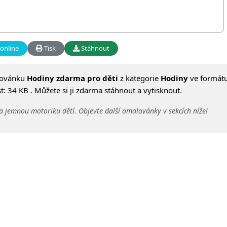
online
Tisk
Stáhnout
lovánku
Hodiny zdarma pro děti
z kategorie
Hodiny
ve formát
: 34 KB . Můžete si ji zdarma stáhnout a vytisknout.
a jemnou motoriku dětí. Objevte další omalovánky v sekcích níže!