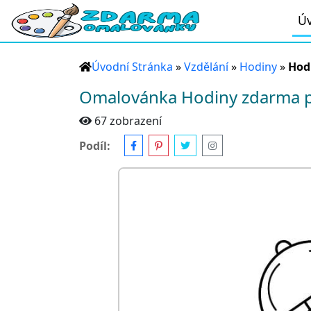
Úv
Úvodní Stránka
»
Vzdělání
»
Hodiny
»
Hod
Omalovánka Hodiny zdarma p
67 zobrazení
Podíl: