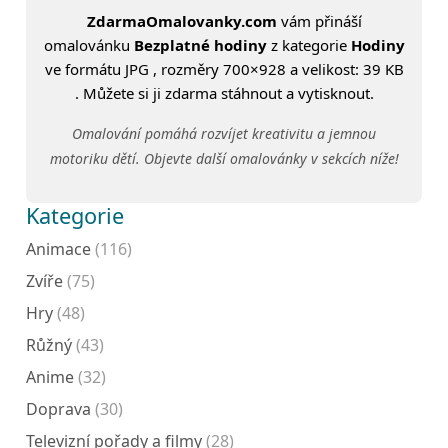
ZdarmaOmalovanky.com
vám přináší
omalovánku
Bezplatné hodiny
z kategorie
Hodiny
ve formátu JPG , rozměry 700×928 a velikost: 39 KB
. Můžete si ji zdarma stáhnout a vytisknout.
Omalování pomáhá rozvíjet kreativitu a jemnou
motoriku dětí. Objevte další omalovánky v sekcích níže!
Kategorie
Animace
(116)
Zvíře
(75)
Hry
(48)
Růžný
(43)
Anime
(32)
Doprava
(30)
Televizní pořady a filmy
(28)