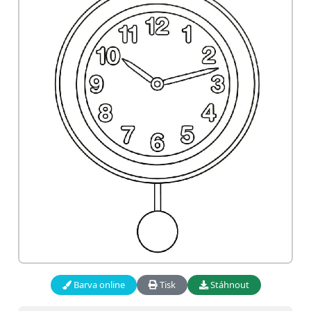
Barva online
Tisk
Stáhnout