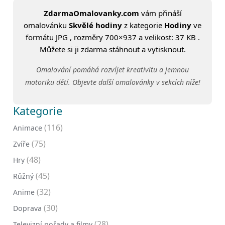
ZdarmaOmalovanky.com
vám přináší
omalovánku
Skvělé hodiny
z kategorie
Hodiny
ve
formátu JPG , rozměry 700×937 a velikost: 37 KB .
Můžete si ji zdarma stáhnout a vytisknout.
Omalování pomáhá rozvíjet kreativitu a jemnou
motoriku dětí. Objevte další omalovánky v sekcích níže!
Kategorie
(116)
Animace
(75)
Zvíře
(48)
Hry
(45)
Růžný
(32)
Anime
(30)
Doprava
(28)
Televizní pořady a filmy