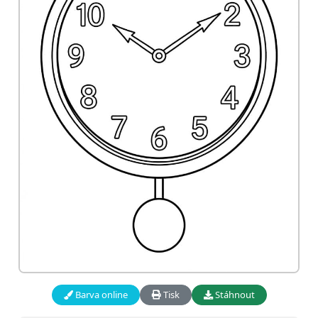
Barva online
Tisk
Stáhnout