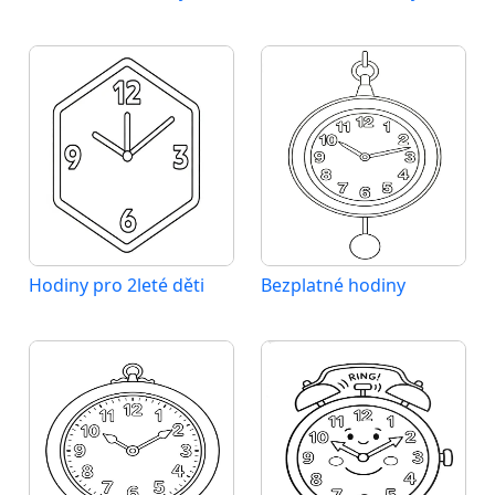
Hodiny pro 2leté děti
Bezplatné hodiny