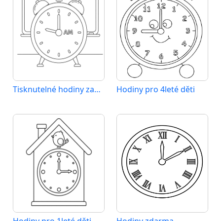
Tisknutelné hodiny zadarmo
Hodiny pro 4leté děti