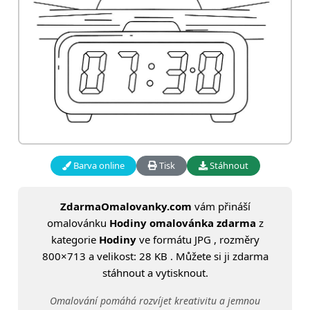
Barva online
Tisk
Stáhnout
ZdarmaOmalovanky.com
vám přináší
omalovánku
Hodiny omalovánka zdarma
z
kategorie
Hodiny
ve formátu JPG , rozměry
800×713 a velikost: 28 KB . Můžete si ji zdarma
stáhnout a vytisknout.
Omalování pomáhá rozvíjet kreativitu a jemnou