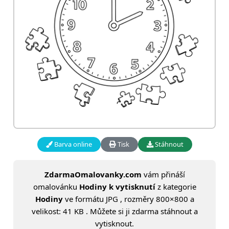
Barva online
Tisk
Stáhnout
ZdarmaOmalovanky.com
vám přináší
omalovánku
Hodiny k vytisknutí
z kategorie
Hodiny
ve formátu JPG , rozměry 800×800 a
velikost: 41 KB . Můžete si ji zdarma stáhnout a
vytisknout.