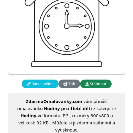
Barva online
Tisk
Stáhnout
ZdarmaOmalovanky.com
vám přináší
omalovánku
Hodiny pro 1leté děti
z kategorie
Hodiny
ve formátu JPG , rozměry 800×800 a
velikost: 32 KB . Můžete si ji zdarma stáhnout a
vytisknout.