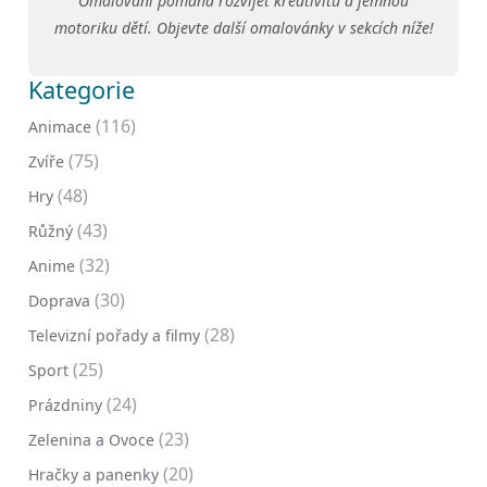
Omalování pomáhá rozvíjet kreativitu a jemnou
motoriku dětí. Objevte další omalovánky v sekcích níže!
Kategorie
(116)
Animace
(75)
Zvíře
(48)
Hry
(43)
Růžný
(32)
Anime
(30)
Doprava
(28)
Televizní pořady a filmy
(25)
Sport
(24)
Prázdniny
(23)
Zelenina a Ovoce
(20)
Hračky a panenky