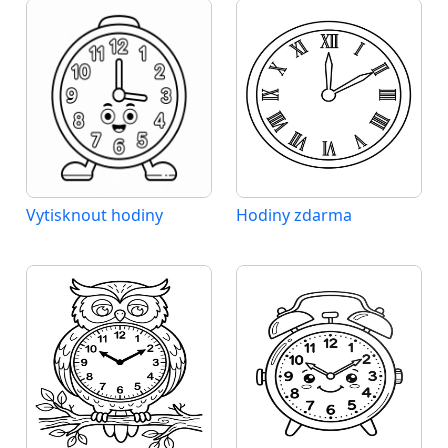
Vytisknout hodiny
Hodiny zdarma