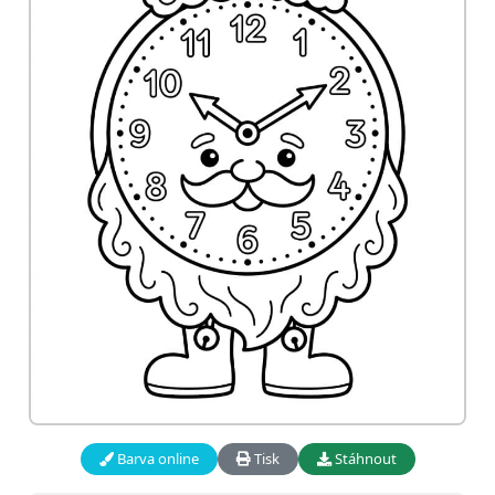
Barva online
Tisk
Stáhnout