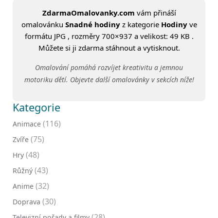
ZdarmaOmalovanky.com
vám přináší
omalovánku
Snadné hodiny
z kategorie
Hodiny
ve
formátu JPG , rozměry 700×937 a velikost: 49 KB .
Můžete si ji zdarma stáhnout a vytisknout.
Omalování pomáhá rozvíjet kreativitu a jemnou
motoriku dětí. Objevte další omalovánky v sekcích níže!
Kategorie
(116)
Animace
(75)
Zvíře
(48)
Hry
(43)
Růžný
(32)
Anime
(30)
Doprava
(28)
Televizní pořady a filmy