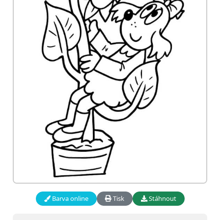
Barva online
Tisk
Stáhnout