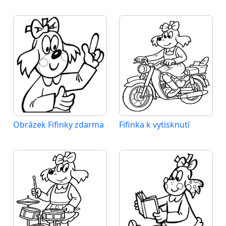
Obrázek Fifinky zdarma
Fifinka k vytisknutí