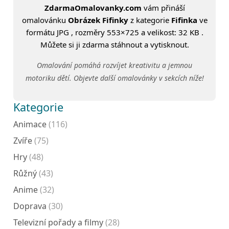
ZdarmaOmalovanky.com
vám přináší
omalovánku
Obrázek Fifinky
z kategorie
Fifinka
ve
formátu JPG , rozměry 553×725 a velikost: 32 KB .
Můžete si ji zdarma stáhnout a vytisknout.
Omalování pomáhá rozvíjet kreativitu a jemnou
motoriku dětí. Objevte další omalovánky v sekcích níže!
Kategorie
Animace
(116)
Zvíře
(75)
Hry
(48)
Růžný
(43)
Anime
(32)
Doprava
(30)
Televizní pořady a filmy
(28)