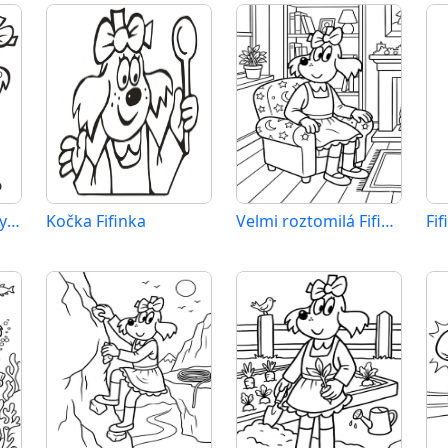
Obrázek Fifinky k vytištění
Kočka Fifinka
Velmi roztomilá Fifinka
Fif