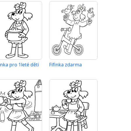
inka pro 1leté děti
Fifinka zdarma