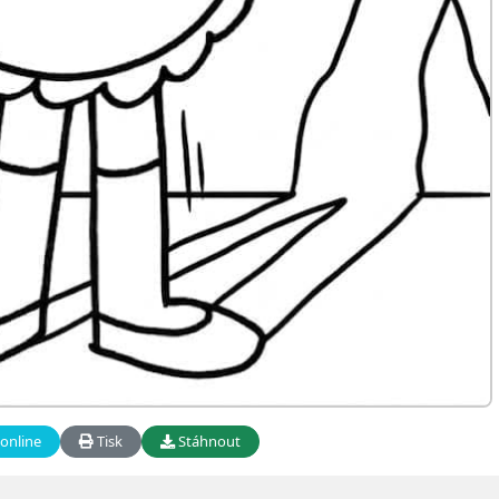
online
Tisk
Stáhnout