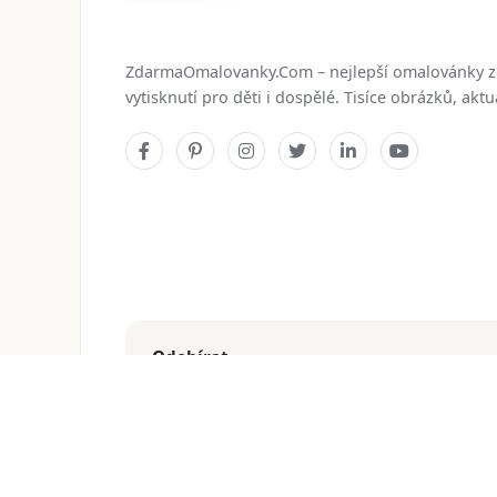
ZdarmaOmalovanky.Com – nejlepší omalovánky 
vytisknutí pro děti i dospělé. Tisíce obrázků, ak
Odebírat
Dostávejte nejnovější omalovánky přímo do e-mailu
© 2026
ZdarmaOmalovanky.Com
. Všechna práva vyhraz