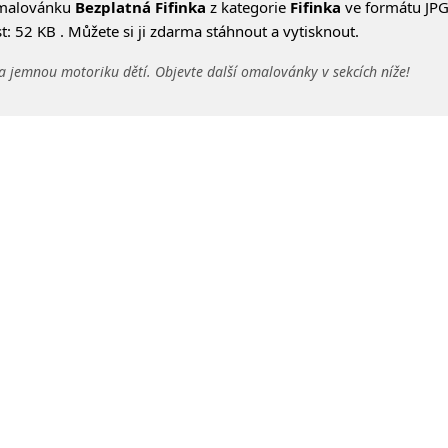
omalovánku
Bezplatná Fifinka
z kategorie
Fifinka
ve formátu JPG
: 52 KB . Můžete si ji zdarma stáhnout a vytisknout.
a jemnou motoriku dětí. Objevte další omalovánky v sekcích níže!