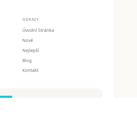
ODKAZY
Úvodní Stránka
Nové
Nejlepší
Blog
Kontakt
zdarmaomalovanky@gmail.com
 ochrany osobních údajů
Podmínky používání
Blog