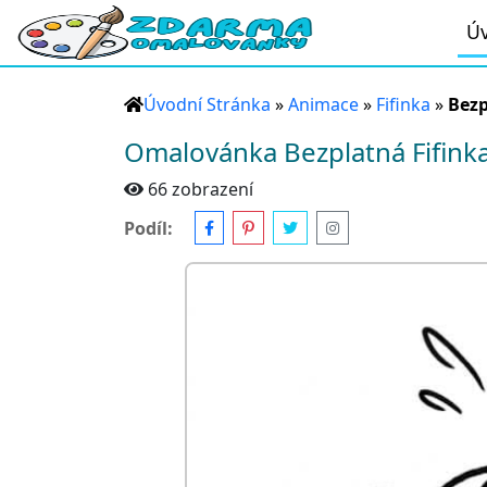
Úv
Úvodní Stránka
»
Animace
»
Fifinka
»
Bezp
Omalovánka Bezplatná Fifink
66 zobrazení
Podíl: