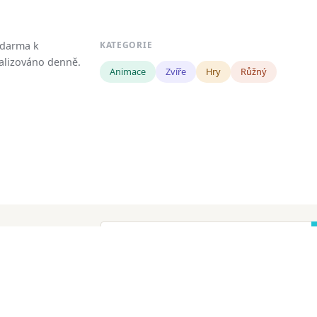
zdarma k
KATEGORIE
tualizováno denně.
Animace
Zvíře
Hry
Růžný
!
ena.
Copyright
Zásady