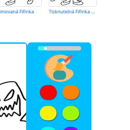
imovaná Fifinka
Tisknutelná Fifinka zadarmo