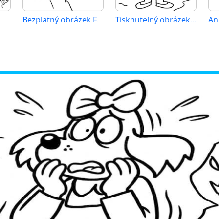
Bezplatný obrázek Fifinky
Tisknutelný obrázek Fifinky
An