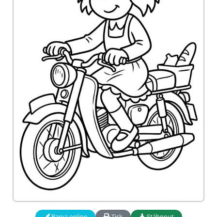
Barva online
Tisk
Stáhnout