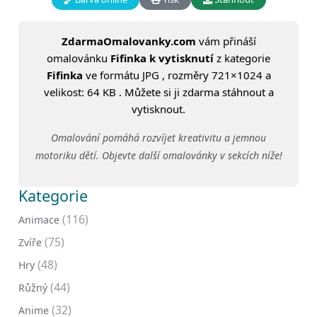
ZdarmaOmalovanky.com
vám přináší
omalovánku
Fifinka k vytisknutí
z kategorie
Fifinka
ve formátu JPG , rozměry 721×1024 a
velikost: 64 KB . Můžete si ji zdarma stáhnout a
vytisknout.
Omalování pomáhá rozvíjet kreativitu a jemnou
motoriku dětí. Objevte další omalovánky v sekcích níže!
Kategorie
(116)
Animace
(75)
Zvíře
(48)
Hry
(44)
Růžný
(32)
Anime