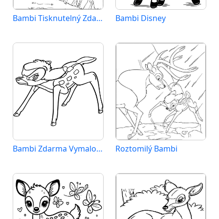
Bambi Tisknutelný Zdarma
Bambi Disney
Bambi Zdarma Vymalovatelné Obrázek
Roztomilý Bambi