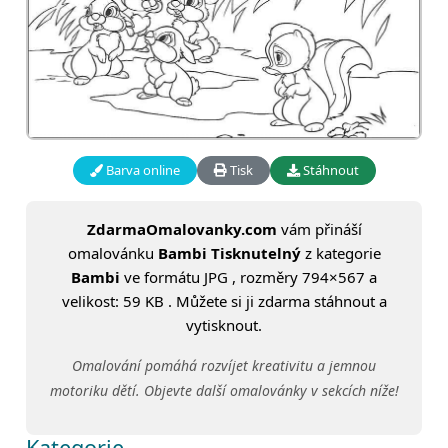
Barva online
Tisk
Stáhnout
ZdarmaOmalovanky.com
vám přináší
omalovánku
Bambi Tisknutelný
z kategorie
Bambi
ve formátu JPG , rozměry 794×567 a
velikost: 59 KB . Můžete si ji zdarma stáhnout a
vytisknout.
Omalování pomáhá rozvíjet kreativitu a jemnou
motoriku dětí. Objevte další omalovánky v sekcích níže!
Kategorie