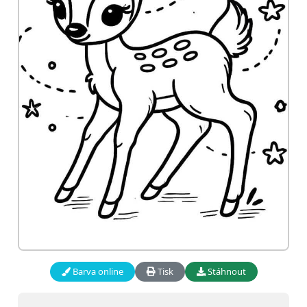
Barva online
Tisk
Stáhnout