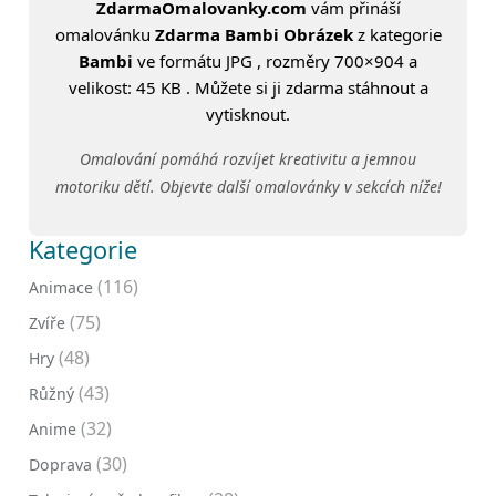
ZdarmaOmalovanky.com
vám přináší
omalovánku
Zdarma Bambi Obrázek
z kategorie
Bambi
ve formátu JPG , rozměry 700×904 a
velikost: 45 KB . Můžete si ji zdarma stáhnout a
vytisknout.
Omalování pomáhá rozvíjet kreativitu a jemnou
motoriku dětí. Objevte další omalovánky v sekcích níže!
Kategorie
(116)
Animace
(75)
Zvíře
(48)
Hry
(43)
Růžný
(32)
Anime
(30)
Doprava