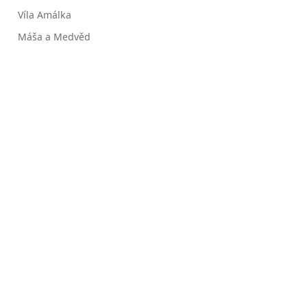
Víla Amálka
Máša a Medvěd