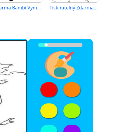
Zdarma Bambi Vymalovatelné
Tisknutelný Zdarma Bambi