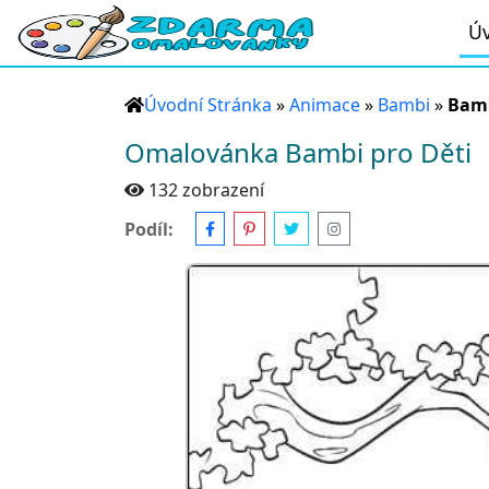
Úv
Úvodní Stránka
»
Animace
»
Bambi
»
Bamb
Omalovánka Bambi pro Děti
132 zobrazení
Podíl: