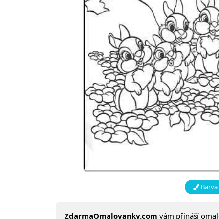
Barva 
ZdarmaOmalovanky.com
vám přináší oma