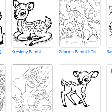
Zdarma Tisknutelný Bambi
Kreslený Bambi
Zdarma Bambi k Tisku pro Děti
Ba