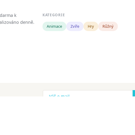
zdarma k
KATEGORIE
tualizováno denně.
Animace
Zvíře
Hry
Růžný
!
ena.
Copyright
Zásady