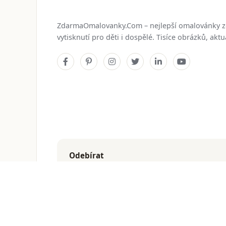
ZdarmaOmalovanky.Com – nejlepší omalovánky 
vytisknutí pro děti i dospělé. Tisíce obrázků, ak
Odebírat
Dostávejte nejnovější omalovánky přímo do e-mailu
© 2026
ZdarmaOmalovanky.Com
. Všechna práva vyhraz