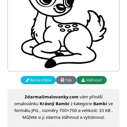
Barva online
Tisk
Stáhnout
ZdarmaOmalovanky.com
vám přináší
omalovánku
Krásný Bambi
z kategorie
Bambi
ve
formátu JPG , rozměry 700×700 a velikost: 33 KB .
Můžete si ji zdarma stáhnout a vytisknout.