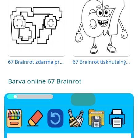
67 Brainrot zdarma pro děti
67 Brainrot tisknutelný obrázek
Barva online 67 Brainrot