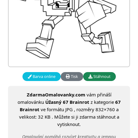
Barva online
Tisk
Stáhnout
ZdarmaOmalovanky.com
vám přináší
omalovánku
Úžasný 67 Brainrot
z kategorie
67
Brainrot
ve formátu JPG , rozměry 832×760 a
velikost: 32 KB . Můžete si ji zdarma stáhnout a
vytisknout.
Omalování pomáhá rozvíjet kreativitu a jemnou