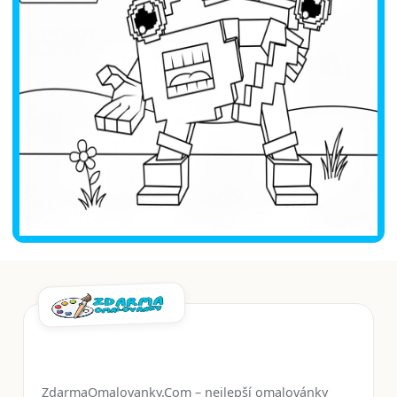
ZdarmaOmalovanky.Com – nejlepší omalovánky