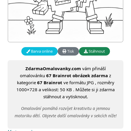
Barva online
Tisk
Stáhnout
ZdarmaOmalovanky.com
vám přináší
omalovánku
67 Brainrot obrázek zdarma
z
kategorie
67 Brainrot
ve formátu JPG , rozměry
1000×728 a velikost: 50 KB . Můžete si ji zdarma
stáhnout a vytisknout.
Omalování pomáhá rozvíjet kreativitu a jemnou
motoriku dětí. Objevte další omalovánky v sekcích níže!