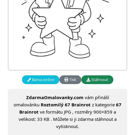
Barva online
Tisk
Stáhnout
ZdarmaOmalovanky.com
vám přináší
omalovánku
Roztomilý 67 Brainrot
z kategorie
67
Brainrot
ve formátu JPG , rozměry 900×859 a
velikost: 33 KB . Můžete si ji zdarma stáhnout a
vytisknout.