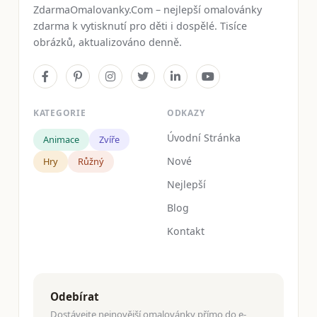
ZdarmaOmalovanky.Com – nejlepší omalovánky
zdarma k vytisknutí pro děti i dospělé. Tisíce
obrázků, aktualizováno denně.
KATEGORIE
ODKAZY
Úvodní Stránka
Animace
Zvíře
Nové
Hry
Růžný
Nejlepší
Blog
Kontakt
Odebírat
Dostávejte nejnovější omalovánky přímo do e-