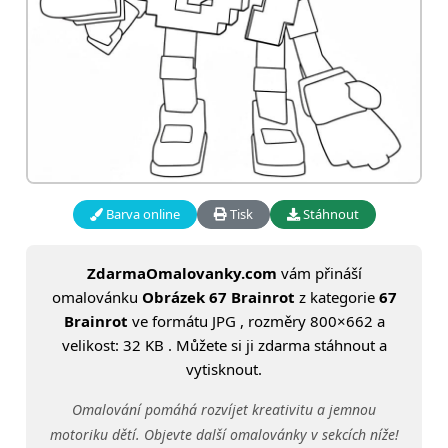
Barva online
Tisk
Stáhnout
ZdarmaOmalovanky.com
vám přináší
omalovánku
Obrázek 67 Brainrot
z kategorie
67
Brainrot
ve formátu JPG , rozměry 800×662 a
velikost: 32 KB . Můžete si ji zdarma stáhnout a
vytisknout.
Omalování pomáhá rozvíjet kreativitu a jemnou
motoriku dětí. Objevte další omalovánky v sekcích níže!