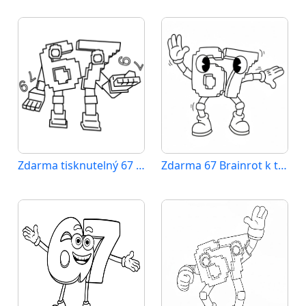
Zdarma tisknutelný 67 Brainrot
Zdarma 67 Brainrot k tisku