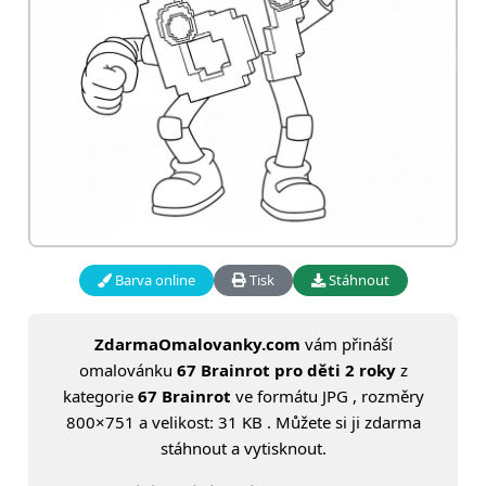
Barva online
Tisk
Stáhnout
ZdarmaOmalovanky.com
vám přináší
omalovánku
67 Brainrot pro děti 2 roky
z
kategorie
67 Brainrot
ve formátu JPG , rozměry
800×751 a velikost: 31 KB . Můžete si ji zdarma
stáhnout a vytisknout.