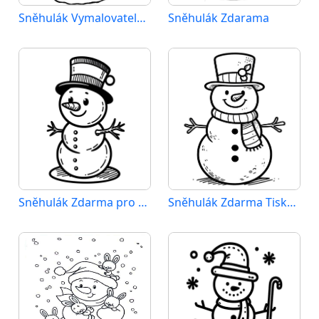
Sněhulák Vymalovatelné pro Děti
Sněhulák Zdarama
Sněhulák Zdarma pro Děti
Sněhulák Zdarma Tisknutelný