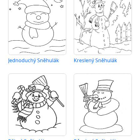
Jednoduchý Sněhulák
Kreslený Sněhulák