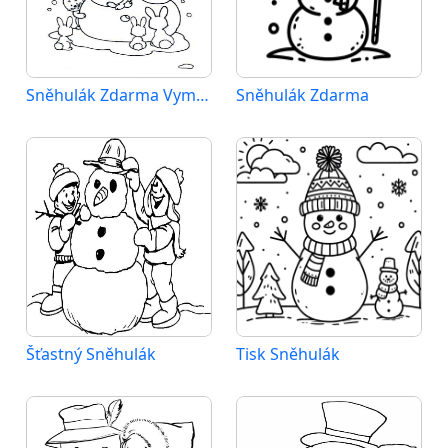
Sněhulák Zdarma Vymalovatelné Obrázek
Sněhulák Zdarma
Šťastný Sněhulák
Tisk Sněhulák