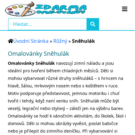
Úvodní Stránka
»
Růžný
»
Sněhulák
Omalovánky Sněhulák
Omalovánky Sněhulák
navozují zimní náladu a jsou
ideální pro tvoření během chladných měsíců. Děti si
mohou vybarvovat různé druhy sněhuláků – s hrncem na
hlavě, šálou, mrkvovým nosem nebo s koštětem v ruce.
Motiv podporuje představivost, jemnou motoriku i chuť
tvořit i tehdy, když není venku sníh. Sněhulák může být
veselý, legrační nebo stylový – záleží jen na výběru barev.
Omalovánky se hodí k vánočním aktivitám, do školek, škol i
domovů. Děti si mohou obrázky vyvěsit, poslat babičce
nebo je přilepit do zimního deníčku. Při vybarvování si