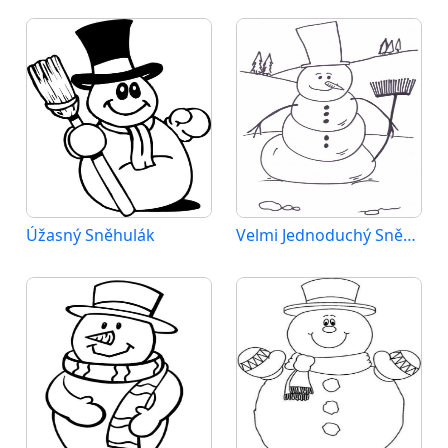
Úžasný Sněhulák
Velmi Jednoduchý Sněhulák