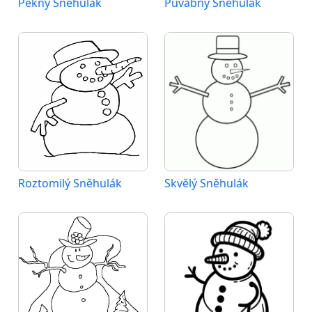
Pěkný Sněhulák
Půvabný Sněhulák
Roztomilý Sněhulák
Skvělý Sněhulák