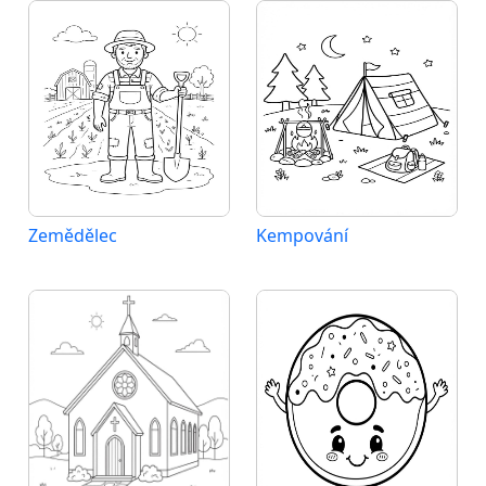
Zemědělec
Kempování