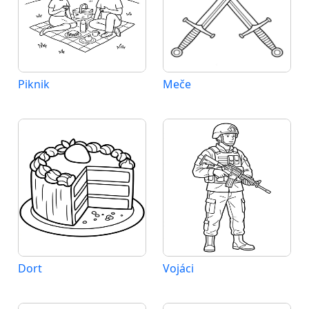
Piknik
Meče
Dort
Vojáci