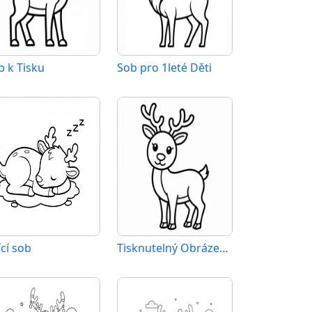
b k Tisku
Sob pro 1leté Děti
ící sob
Tisknutelný Obrázek Sob