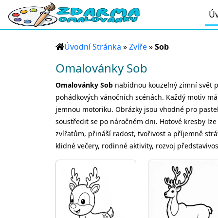
Úv
Úvodní Stránka
»
Zvíře
»
Sob
Omalovánky Sob
Omalovánky Sob
nabídnou kouzelný zimní svět pl
pohádkových vánočních scénách. Každý motiv má jasn
jemnou motoriku. Obrázky jsou vhodné pro pastel
soustředit se po náročném dni. Hotové kresby lze
zvířatům, přináší radost, tvořivost a příjemně str
klidné večery, rodinné aktivity, rozvoj představiv