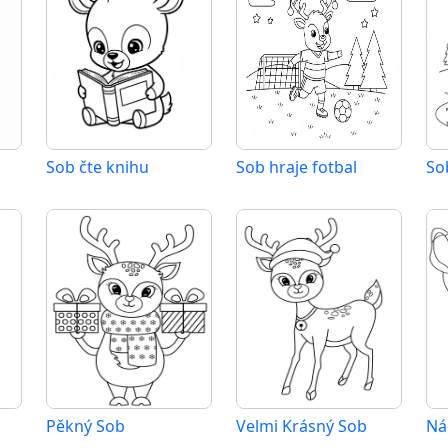
Sob čte knihu
Sob hraje fotbal
So
Pěkný Sob
Velmi Krásný Sob
Ná