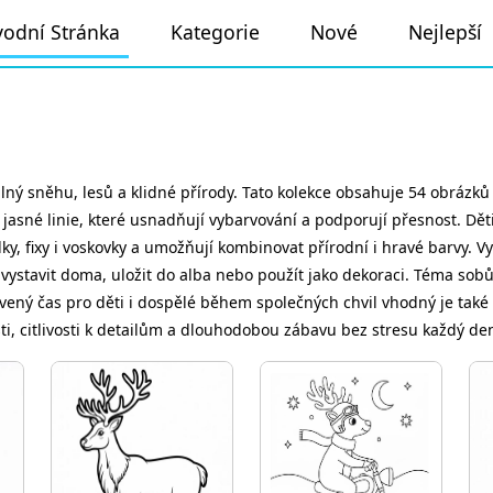
odní Stránka
Kategorie
Nové
Nejlepší
ný sněhu, lesů a klidné přírody. Tato kolekce obsahuje 54 obrázků 
é linie, které usnadňují vybarvování a podporují přesnost. Děti si 
ky, fixy i voskovky a umožňují kombinovat přírodní i hravé barvy.
 vystavit doma, uložit do alba nebo použít jako dekoraci. Téma so
ávený čas pro děti i dospělé během společných chvil vhodný je také pr
osti, citlivosti k detailům a dlouhodobou zábavu bez stresu každý de