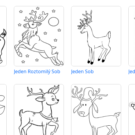
Jeden Roztomilý Sob
Jeden Sob
Je