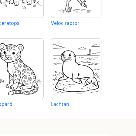
iceratops
Velociraptor
opard
Lachtan