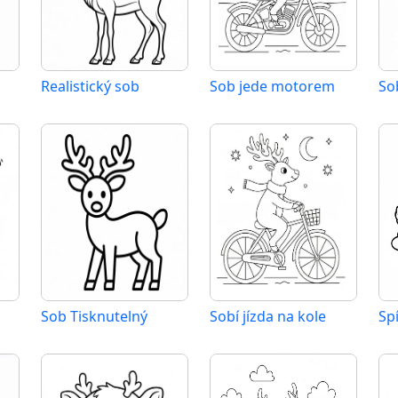
Realistický sob
Sob jede motorem
So
Sob Tisknutelný
Sobí jízda na kole
Sp