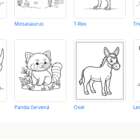
Mosasaurus
T-Rex
Tr
Panda červená
Osel
Le