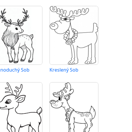
dnoduchý Sob
Kreslený Sob