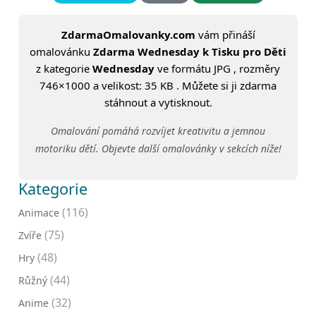
ZdarmaOmalovanky.com
vám přináší
omalovánku
Zdarma Wednesday k Tisku pro Děti
z kategorie
Wednesday
ve formátu JPG , rozměry
746×1000 a velikost: 35 KB . Můžete si ji zdarma
stáhnout a vytisknout.
Omalování pomáhá rozvíjet kreativitu a jemnou
motoriku dětí. Objevte další omalovánky v sekcích níže!
Kategorie
(116)
Animace
(75)
Zvíře
(48)
Hry
(44)
Růžný
(32)
Anime