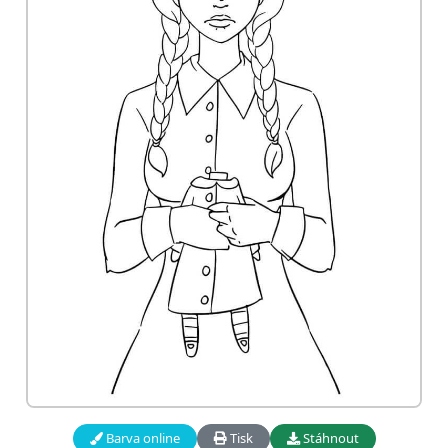
Barva online
Tisk
Stáhnout