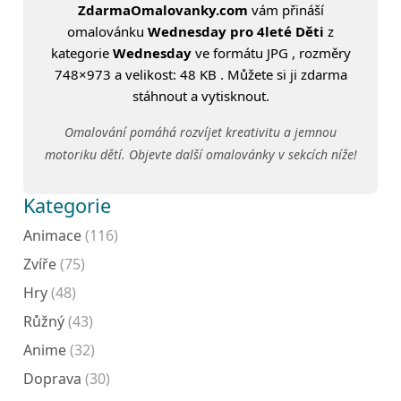
ZdarmaOmalovanky.com
vám přináší
omalovánku
Wednesday pro 4leté Děti
z
kategorie
Wednesday
ve formátu JPG , rozměry
748×973 a velikost: 48 KB . Můžete si ji zdarma
stáhnout a vytisknout.
Omalování pomáhá rozvíjet kreativitu a jemnou
motoriku dětí. Objevte další omalovánky v sekcích níže!
Kategorie
Animace
(116)
Zvíře
(75)
Hry
(48)
Růžný
(43)
Anime
(32)
Doprava
(30)