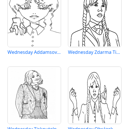
Wednesday Addamsová (3)
Wednesday Zdarma Tisknutelný
Wednesday Tisknutelný pro Děti
Wednesday Obrázek