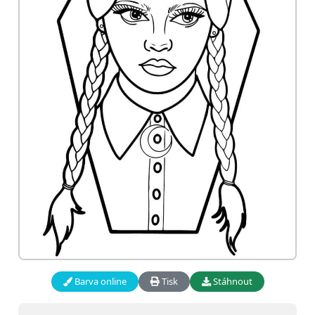
Barva online
Tisk
Stáhnout