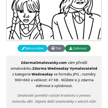
Barva online
Tisk
Stáhnout
ZdarmaOmalovanky.com
vám přináší
omalovánku
Zdarma Wednesday Vymalovatelné
z kategorie
Wednesday
ve formátu JPG , rozměry
900×660 a velikost: 47 KB . Můžete si ji zdarma
stáhnout a vytisknout.
Omalování pomáhá rozvíjet kreativitu a jemnou
motoriku dětí. Objevte další omalovánky v sekcích níže!