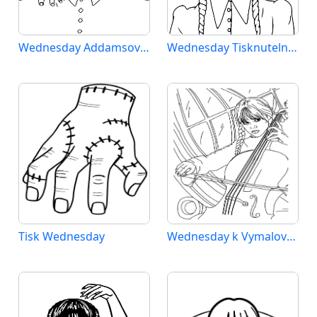
Wednesday Addamsová (3)
Wednesday Tisknutelný Zdarma
Tisk Wednesday
Wednesday k Vymalování