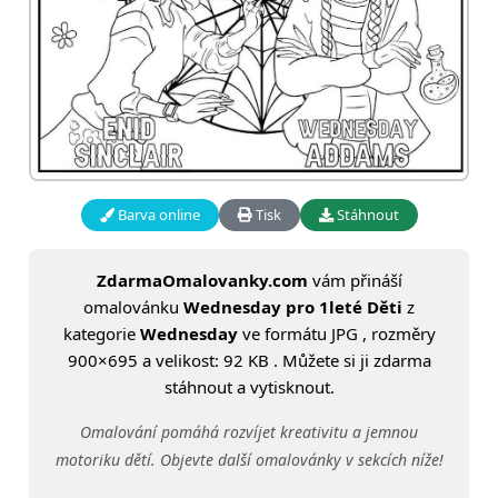
Barva online
Tisk
Stáhnout
ZdarmaOmalovanky.com
vám přináší
omalovánku
Wednesday pro 1leté Děti
z
kategorie
Wednesday
ve formátu JPG , rozměry
900×695 a velikost: 92 KB . Můžete si ji zdarma
stáhnout a vytisknout.
Omalování pomáhá rozvíjet kreativitu a jemnou
motoriku dětí. Objevte další omalovánky v sekcích níže!