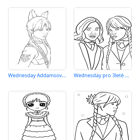
Wednesday Addamsová (4)
Wednesday pro 3leté Děti