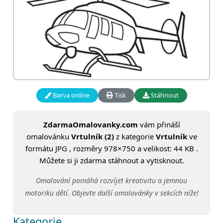
Barva online
Tisk
Stáhnout
ZdarmaOmalovanky.com
vám přináší
omalovánku
Vrtulník (2)
z kategorie
Vrtulník
ve
formátu JPG , rozměry 978×750 a velikost: 44 KB .
Můžete si ji zdarma stáhnout a vytisknout.
Omalování pomáhá rozvíjet kreativitu a jemnou
motoriku dětí. Objevte další omalovánky v sekcích níže!
Kategorie