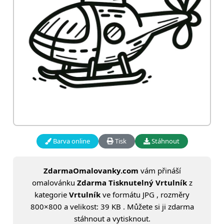
Barva online
Tisk
Stáhnout
ZdarmaOmalovanky.com
vám přináší
omalovánku
Zdarma Tisknutelný Vrtulník
z
kategorie
Vrtulník
ve formátu JPG , rozměry
800×800 a velikost: 39 KB . Můžete si ji zdarma
stáhnout a vytisknout.