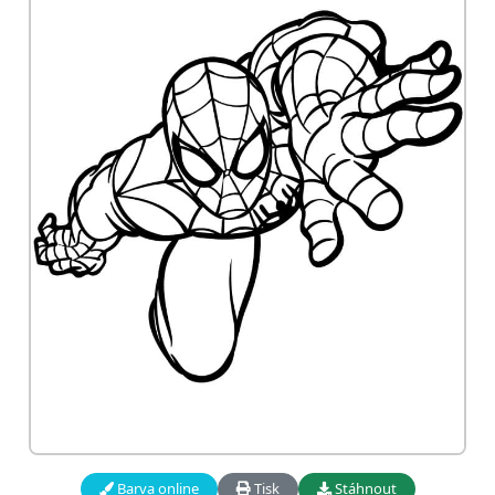
Barva online
Tisk
Stáhnout