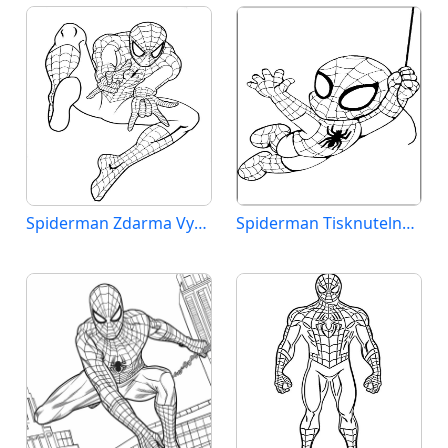
Spiderman Zdarma Vymalovatelné Obrázek
Spiderman Tisknutelný pro Děti