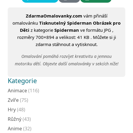
ZdarmaOmalovanky.com
vám přináší
omalovánku
Tisknutelný Spiderman Obrázek pro
Děti
z kategorie
Spiderman
ve formátu JPG ,
rozměry 700×894 a velikost: 41 KB . Můžete si ji
zdarma stáhnout a vytisknout.
Omalování pomáhá rozvíjet kreativitu a jemnou
motoriku dětí. Objevte další omalovánky v sekcích níže!
Kategorie
Animace
(116)
Zvíře
(75)
Hry
(48)
Růžný
(43)
Anime
(32)