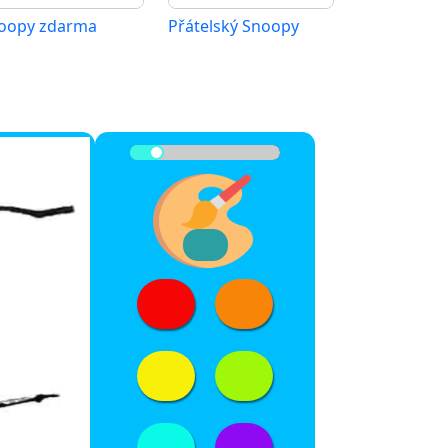
oopy zdarma
Přátelský Snoopy