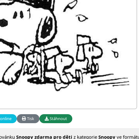
online
Tisk
Stáhnout
lovánku
Snoopy zdarma pro děti
z kategorie
Snoopy
ve formát