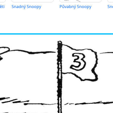
ěti
Snadný Snoopy
Půvabný Snoopy
Sn