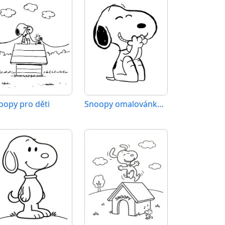
oopy pro děti
Snoopy omalovánka zdarma