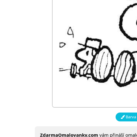
Barva 
ZdarmaOmalovanky.com
vám přináší oma