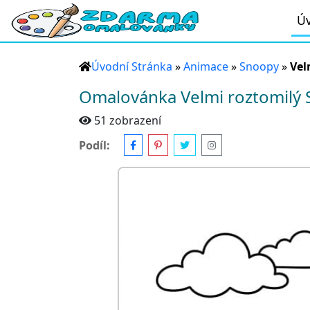
Úv
Úvodní Stránka
»
Animace
»
Snoopy
»
Vel
Omalovánka Velmi roztomilý
51 zobrazení
Podíl: