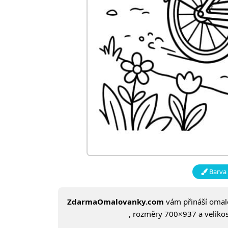
Barva 
ZdarmaOmalovanky.com
vám přináší oma
, rozměry 700×937 a velikost