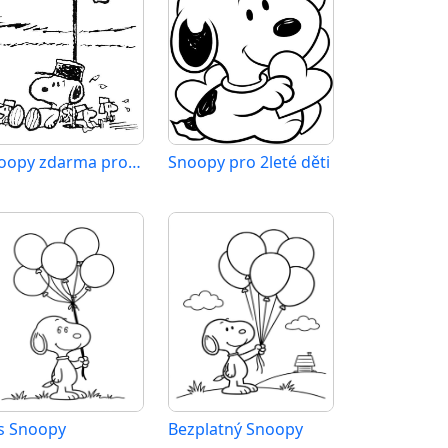
Snoopy zdarma pro děti
Snoopy pro 2leté děti
s Snoopy
Bezplatný Snoopy