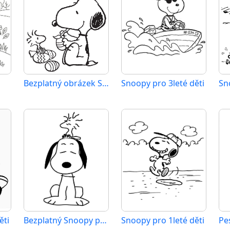
Bezplatný obrázek Snoopyho
Snoopy pro 3leté děti
ěti
Bezplatný Snoopy pro děti
Snoopy pro 1leté děti
Pe