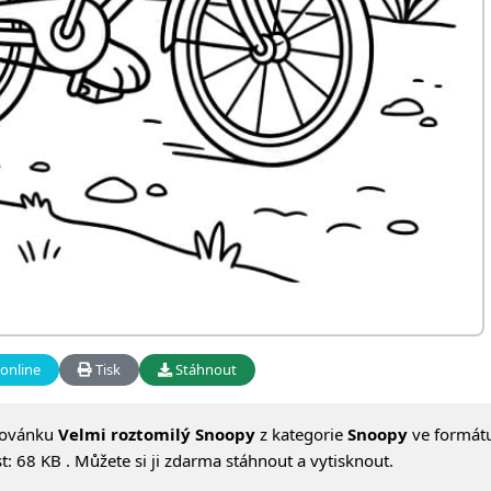
online
Tisk
Stáhnout
lovánku
Velmi roztomilý Snoopy
z kategorie
Snoopy
ve formát
: 68 KB . Můžete si ji zdarma stáhnout a vytisknout.