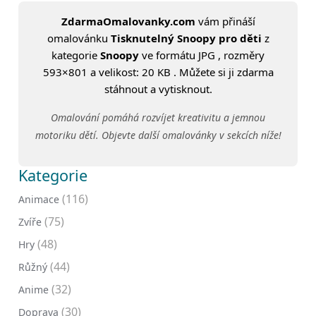
ZdarmaOmalovanky.com
vám přináší
omalovánku
Tisknutelný Snoopy pro děti
z
kategorie
Snoopy
ve formátu JPG , rozměry
593×801 a velikost: 20 KB . Můžete si ji zdarma
stáhnout a vytisknout.
Omalování pomáhá rozvíjet kreativitu a jemnou
motoriku dětí. Objevte další omalovánky v sekcích níže!
Kategorie
(116)
Animace
(75)
Zvíře
(48)
Hry
(44)
Růžný
(32)
Anime
(30)
Doprava