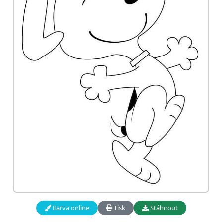
Barva online
Tisk
Stáhnout