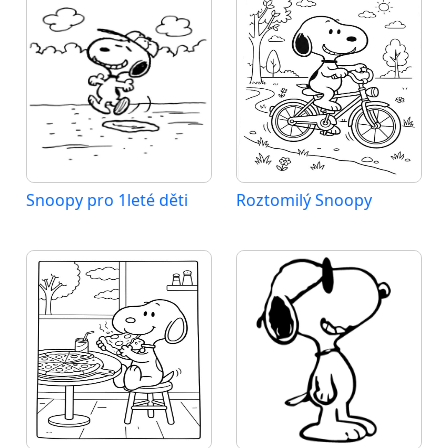
Snoopy pro 1leté děti
Roztomilý Snoopy