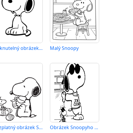
Tisknutelný obrázek Snoopyho
Malý Snoopy
Bezplatný obrázek Snoopyho
Obrázek Snoopyho k vytištění