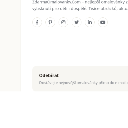
ZdarmaOmalovanky.Com – nejlepší omalovánky 
vytisknutí pro děti i dospělé. Tisíce obrázků, ak
Odebírat
Dostávejte nejnovější omalovánky přímo do e-mailu
© 2026
ZdarmaOmalovanky.Com
. Všechna práva vyhraz