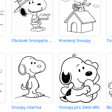
Obrázek Snoopyho zdarma
Kreslený Snoopy
Snoopy zdarma
Snoopy pro 2leté děti