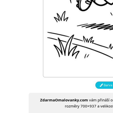
Barva 
ZdarmaOmalovanky.com
vám přináší 
rozměry 700×937 a velikost: