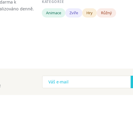
zdarma k
KATEGORIE
tualizováno denně.
Animace
Zvíře
Hry
Růžný
!
ena.
Copyright
Zásady