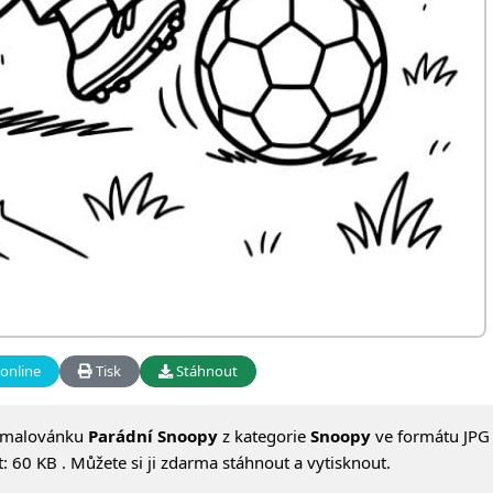
online
Tisk
Stáhnout
omalovánku
Parádní Snoopy
z kategorie
Snoopy
ve formátu JPG 
 60 KB . Můžete si ji zdarma stáhnout a vytisknout.