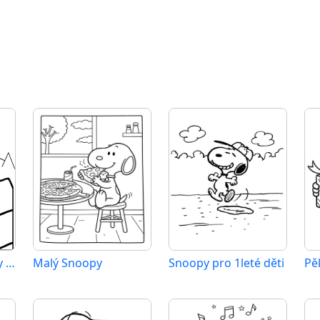
Tisknutelný Snoopy zadarmo
Malý Snoopy
Snoopy pro 1leté děti
Pě