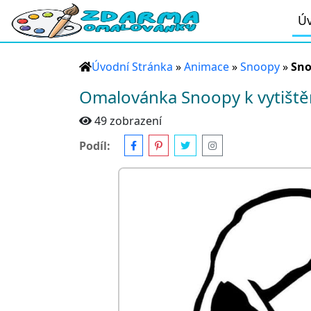
Úv
Úvodní Stránka
»
Animace
»
Snoopy
»
Sno
Omalovánka Snoopy k vytištěn
49 zobrazení
Podíl: