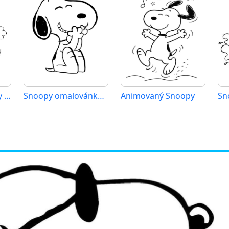
Tisknutelný Snoopy pro děti
Snoopy omalovánka zdarma
Animovaný Snoopy
Sn