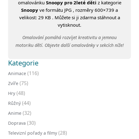
omalovánku
Snoopy pro 2leté děti
z kategorie
Snoopy
ve formátu JPG , rozměry 600×739 a
velikost: 29 KB . Můžete si ji zdarma stáhnout a
vytisknout.
Omalování pomáhá rozvíjet kreativitu a jemnou
motoriku dětí. Objevte další omalovánky v sekcích níže!
Kategorie
(116)
Animace
(75)
Zvíře
(48)
Hry
(44)
Růžný
(32)
Anime
(30)
Doprava
(28)
Televizní pořady a filmy