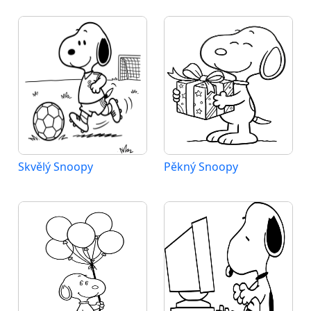
Skvělý Snoopy
Pěkný Snoopy