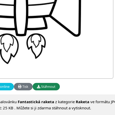
online
Tisk
Stáhnout
malovánku
Fantastická raketa
z kategorie
Raketa
ve formátu JP
 25 KB . Můžete si ji zdarma stáhnout a vytisknout.