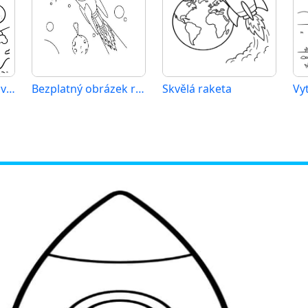
Bezplatná raketa k vytisknutí
Bezplatný obrázek rakety
Skvělá raketa
Vy