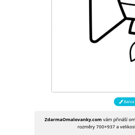
Barva 
ZdarmaOmalovanky.com
vám přináší o
rozměry 700×937 a velikost: