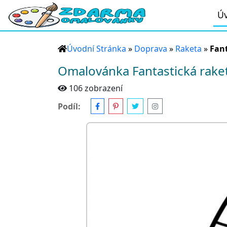
Úv
Úvodní Stránka
»
Doprava
»
Raketa
»
Fant
Omalovánka Fantastická rake
106 zobrazení
Podíl: