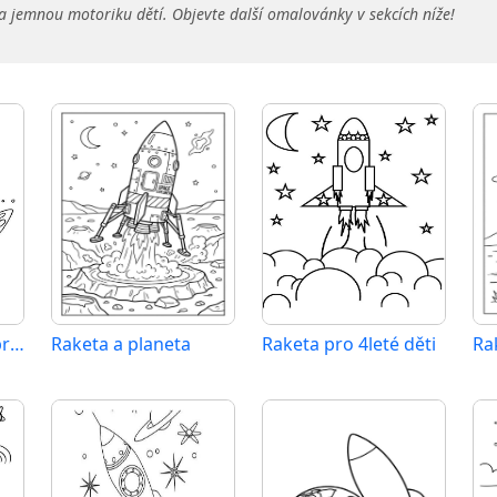
a jemnou motoriku dětí. Objevte další omalovánky v sekcích níže!
Raketa k vytištění pro děti
Raketa a planeta
Raketa pro 4leté děti
Ra