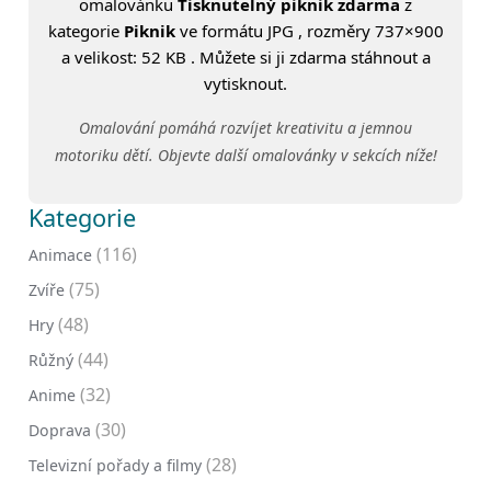
omalovánku
Tisknutelný piknik zdarma
z
kategorie
Piknik
ve formátu JPG , rozměry 737×900
a velikost: 52 KB . Můžete si ji zdarma stáhnout a
vytisknout.
Omalování pomáhá rozvíjet kreativitu a jemnou
motoriku dětí. Objevte další omalovánky v sekcích níže!
Kategorie
(116)
Animace
(75)
Zvíře
(48)
Hry
(44)
Růžný
(32)
Anime
(30)
Doprava
(28)
Televizní pořady a filmy