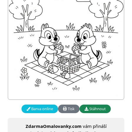
Barva online
Tisk
Stáhnout
ZdarmaOmalovanky.com
vám přináší