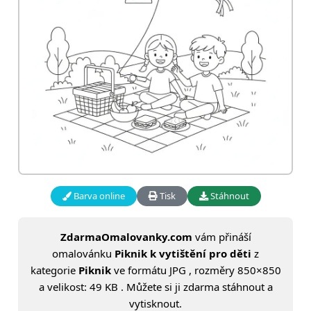
Barva online
Tisk
Stáhnout
ZdarmaOmalovanky.com
vám přináší
omalovánku
Piknik k vytištění pro děti
z
kategorie
Piknik
ve formátu JPG , rozměry 850×850
a velikost: 49 KB . Můžete si ji zdarma stáhnout a
vytisknout.