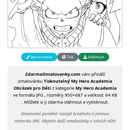
Barva online
Tisk
Stáhnout
ZdarmaOmalovanky.com
vám přináší
omalovánku
Tisknutelný My Hero Academia
Obrázek pro Děti
z kategorie
My Hero Academia
ve formátu JPG , rozměry 950×687 a velikost: 64 KB
. Můžete si ji zdarma stáhnout a vytisknout.
Omalování pomáhá rozvíjet kreativitu a jemnou
motoriku dětí. Objevte další omalovánky v sekcích níže!