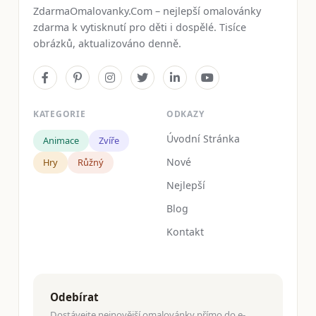
ZdarmaOmalovanky.Com – nejlepší omalovánky
zdarma k vytisknutí pro děti i dospělé. Tisíce
obrázků, aktualizováno denně.
KATEGORIE
ODKAZY
Úvodní Stránka
Animace
Zvíře
Nové
Hry
Růžný
Nejlepší
Blog
Kontakt
Odebírat
Dostávejte nejnovější omalovánky přímo do e-