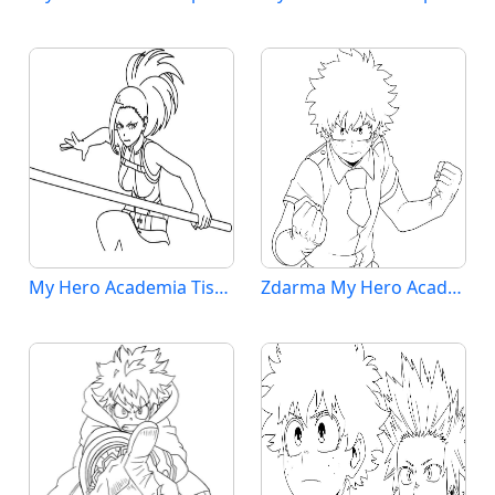
My Hero Academia Tisknutelná pro Děti
Zdarma My Hero Academia Vymalovatelné