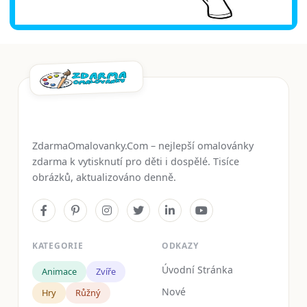
ZdarmaOmalovanky.Com – nejlepší omalovánky
zdarma k vytisknutí pro děti i dospělé. Tisíce
obrázků, aktualizováno denně.
KATEGORIE
ODKAZY
Úvodní Stránka
Animace
Zvíře
Nové
Hry
Růžný