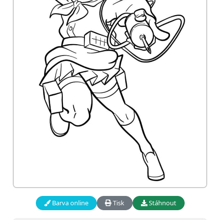
Barva online
Tisk
Stáhnout