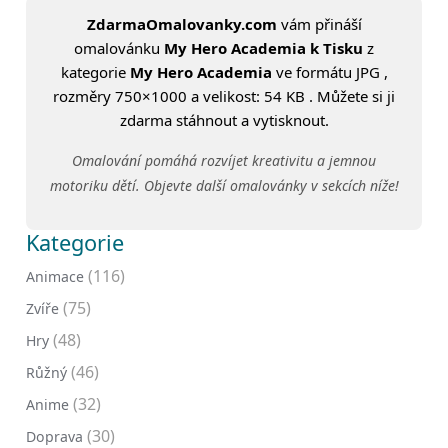
ZdarmaOmalovanky.com
vám přináší
omalovánku
My Hero Academia k Tisku
z
kategorie
My Hero Academia
ve formátu JPG ,
rozměry 750×1000 a velikost: 54 KB . Můžete si ji
zdarma stáhnout a vytisknout.
Omalování pomáhá rozvíjet kreativitu a jemnou
motoriku dětí. Objevte další omalovánky v sekcích níže!
Kategorie
(116)
Animace
(75)
Zvíře
(48)
Hry
(46)
Růžný
(32)
Anime
(30)
Doprava