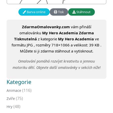
Barva online
Tisk
Stáhnout
ZdarmaOmalovanky.com
vám přináší
omalovánku
My Hero Academia Zdarma
Tisknutelná
z kategorie
My Hero Academia
ve
formátu JPG , rozměry 718×1066 a velikost: 39 KB .
Můžete si ji zdarma stáhnout a vytisknout.
Omalování pomáhá rozvíjet kreativitu a jemnou
motoriku dětí. Objevte další omalovánky v sekcích níže!
Kategorie
(116)
Animace
(75)
Zvíře
(48)
Hry