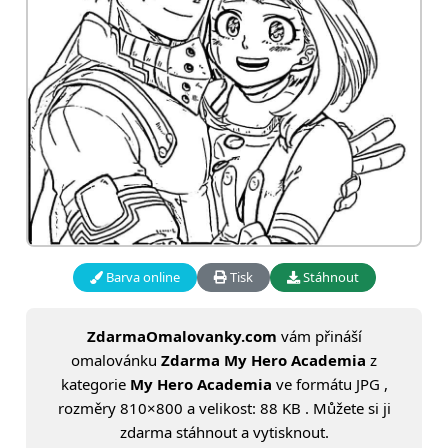
Barva online
Tisk
Stáhnout
ZdarmaOmalovanky.com
vám přináší
omalovánku
Zdarma My Hero Academia
z
kategorie
My Hero Academia
ve formátu JPG ,
rozměry 810×800 a velikost: 88 KB . Můžete si ji
zdarma stáhnout a vytisknout.