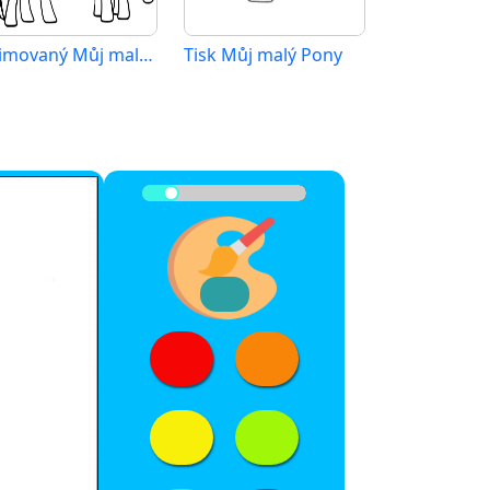
Animovaný Můj malý Pony
Tisk Můj malý Pony