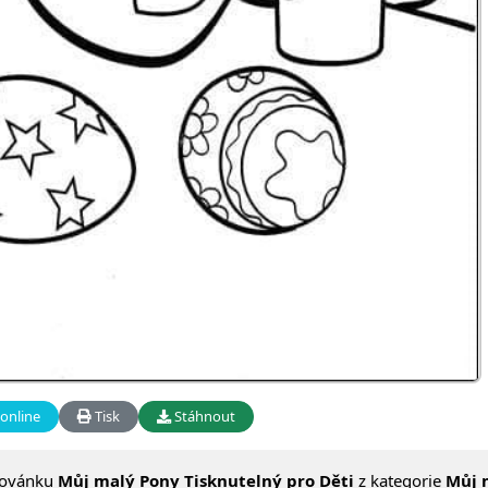
online
Tisk
Stáhnout
lovánku
Můj malý Pony Tisknutelný pro Děti
z kategorie
Můj 