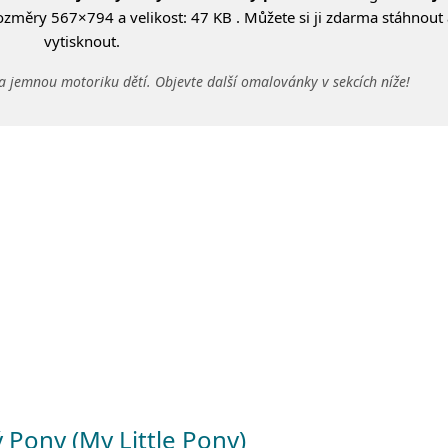
ozměry 567×794 a velikost: 47 KB . Můžete si ji zdarma stáhnout 
vytisknout.
a jemnou motoriku dětí. Objevte další omalovánky v sekcích níže!
ý Pony (My Little Pony)