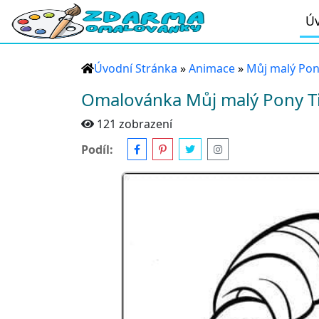
Úv
Úvodní Stránka
»
Animace
»
Můj malý Pony
Omalovánka Můj malý Pony Ti
121 zobrazení
Podíl: