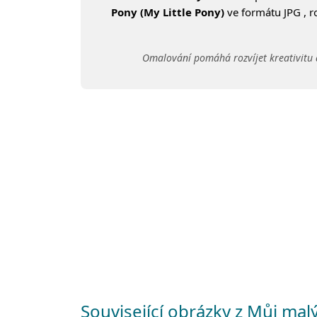
Pony (My Little Pony)
ve formátu JPG , r
Omalování pomáhá rozvíjet kreativitu 
Související obrázky z Můj mal