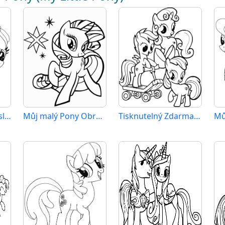
Můj malý Pony Kreslený
Můj malý Pony Obrázek
Tisknutelný Zdarma Můj malý Pony