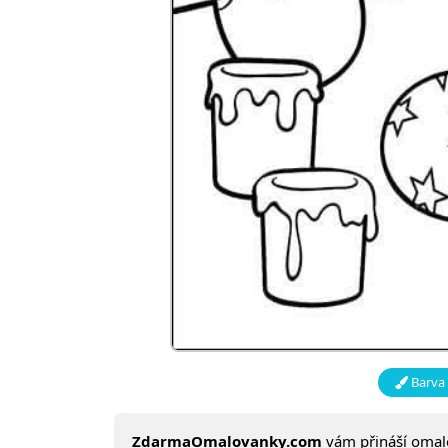
Barva 
ZdarmaOmalovanky.com
vám přináší oma