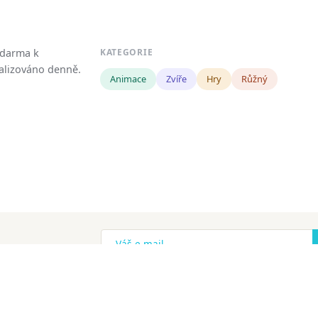
zdarma k
KATEGORIE
tualizováno denně.
Animace
Zvíře
Hry
Růžný
!
ena.
Copyright
Zásady