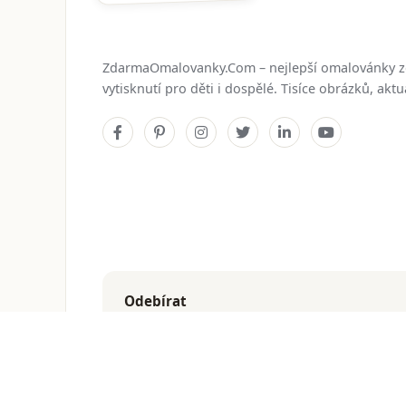
ZdarmaOmalovanky.Com – nejlepší omalovánky 
vytisknutí pro děti i dospělé. Tisíce obrázků, ak
Odebírat
Dostávejte nejnovější omalovánky přímo do e-mailu
© 2026
ZdarmaOmalovanky.Com
. Všechna práva vyhraz