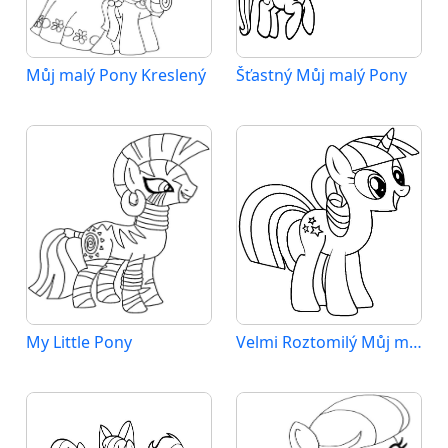
Můj malý Pony Kreslený
Šťastný Můj malý Pony
My Little Pony
Velmi Roztomilý Můj malý Pony