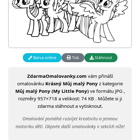
Barva online
Tisk
Stáhnout
ZdarmaOmalovanky.com
vám přináší
omalovánku
Krásný Můj malý Pony
z kategorie
Můj malý Pony (My Little Pony)
ve formátu JPG ,
rozměry 957×718 a velikost: 74 KB . Můžete si ji
zdarma stáhnout a vytisknout.
Omalování pomáhá rozvíjet kreativitu a jemnou
motoriku dětí. Objevte další omalovánky v sekcích níže!