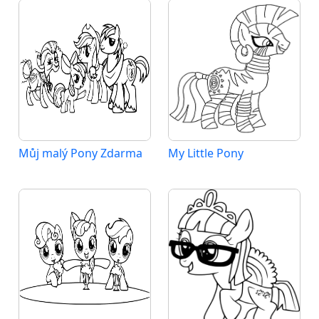
Můj malý Pony Zdarma
My Little Pony