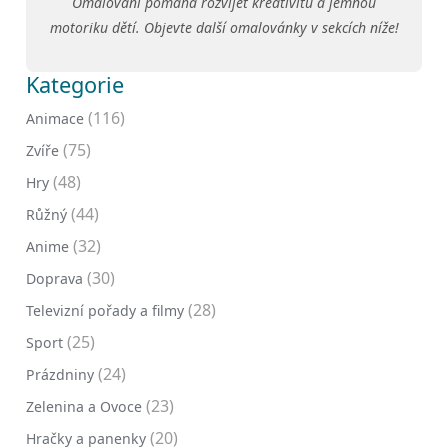
Omalování pomáhá rozvíjet kreativitu a jemnou
motoriku dětí. Objevte další omalovánky v sekcích níže!
Kategorie
(116)
Animace
(75)
Zvíře
(48)
Hry
(44)
Růžný
(32)
Anime
(30)
Doprava
(28)
Televizní pořady a filmy
(25)
Sport
(24)
Prázdniny
(23)
Zelenina a Ovoce
(20)
Hračky a panenky