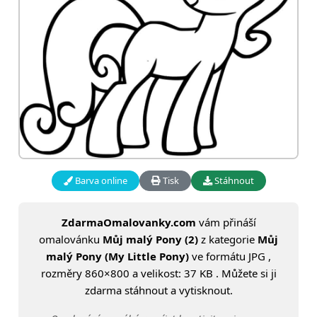
Barva online
Tisk
Stáhnout
ZdarmaOmalovanky.com
vám přináší
omalovánku
Můj malý Pony (2)
z kategorie
Můj
malý Pony (My Little Pony)
ve formátu JPG ,
rozměry 860×800 a velikost: 37 KB . Můžete si ji
zdarma stáhnout a vytisknout.