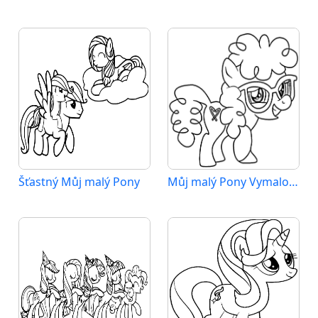
Šťastný Můj malý Pony
Můj malý Pony Vymalovatelné pro Děti