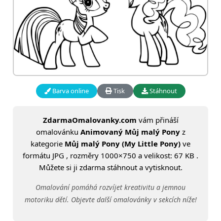
Barva online
Tisk
Stáhnout
ZdarmaOmalovanky.com
vám přináší
omalovánku
Animovaný Můj malý Pony
z
kategorie
Můj malý Pony (My Little Pony)
ve
formátu JPG , rozměry 1000×750 a velikost: 67 KB .
Můžete si ji zdarma stáhnout a vytisknout.
Omalování pomáhá rozvíjet kreativitu a jemnou
motoriku dětí. Objevte další omalovánky v sekcích níže!