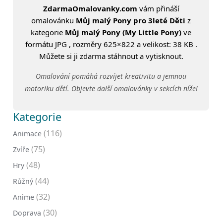
ZdarmaOmalovanky.com
vám přináší
omalovánku
Můj malý Pony pro 3leté Děti
z
kategorie
Můj malý Pony (My Little Pony)
ve
formátu JPG , rozměry 625×822 a velikost: 38 KB .
Můžete si ji zdarma stáhnout a vytisknout.
Omalování pomáhá rozvíjet kreativitu a jemnou
motoriku dětí. Objevte další omalovánky v sekcích níže!
Kategorie
(116)
Animace
(75)
Zvíře
(48)
Hry
(44)
Růžný
(32)
Anime
(30)
Doprava