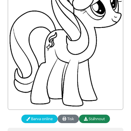
Barva online
Tisk
Stáhnout