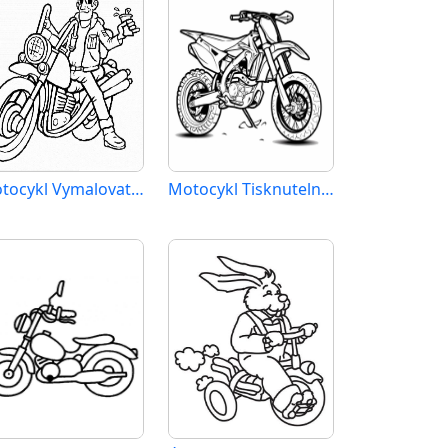
Motocykl Vymalovatelné pro Děti
Motocykl Tisknutelný Zdarma