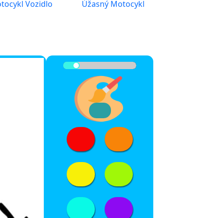
tocykl Vozidlo
Úžasný Motocykl