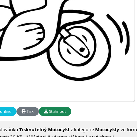
online
Tisk
Stáhnout
alovánku
Tisknutelný Motocykl
z kategorie
Motocykly
ve form
ost: 39 KB . Můžete si ji zdarma stáhnout a vytisknout.