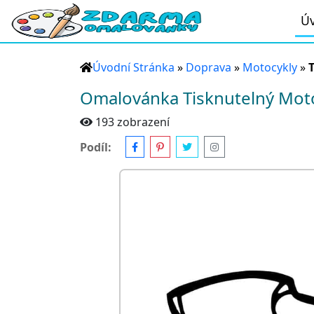
Úv
Úvodní Stránka
»
Doprava
»
Motocykly
»
Omalovánka Tisknutelný Mot
193 zobrazení
Podíl: