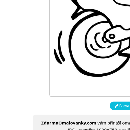
Barva 
ZdarmaOmalovanky.com
vám přináší om
JPG , rozměry 1000×750 a velik