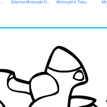
Motocykl pro 4leté Děti
Zdarma Motocykl Obrázek
Motocykl k Tisku
Mo